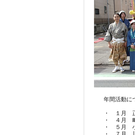
年間活動につい
・ １月 正
・ ４月 町内
・ ５月 小
・ ７月 川