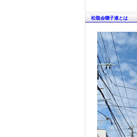
松龍会囃子連とは