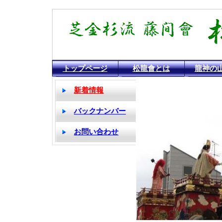
川越まつり囃子 松龍会囃子連のホームページ
トップページ
松龍會とは
龍神の