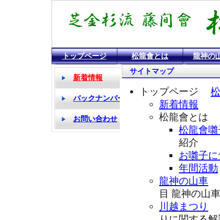
川越まつり囃子 松龍会囃子連のホームページ
トップページ
松龍會とは
龍神の
サイトマップ
トップページ
新着情報
松龍會とは
松龍會囃
紹介
お囃子に
年間活動
龍神の山車
目 龍神の
川越まつり
り